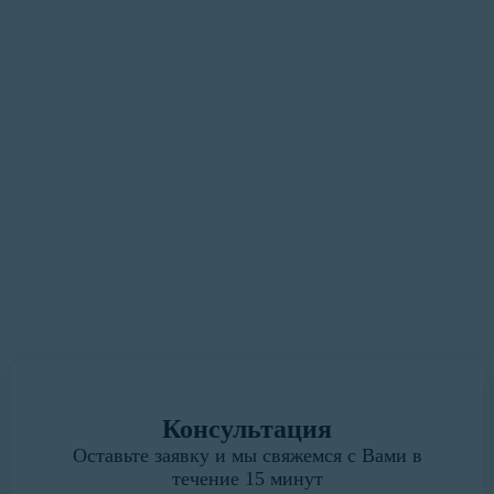
оформления документации
максимально удобным и
быстрым для Вас»
У вас есть замечания или предложения?
Мы всегда готовы выслушать.
Написать руководителю
Консультация
Оставьте заявку и мы свяжемся с Вами в
течение 15 минут