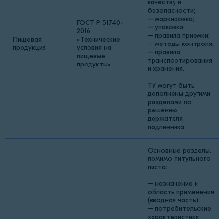
качеству и
безопасности;
– маркировка;
ГОСТ Р 51740-
– упаковка;
2016
– правила приемки;
Пищевая
«Технические
– методы контроля;
продукция
условия на
– правила
пищевые
транспортирования
продукты»
и хранения.
ТУ могут быть
дополнены другими
разделами по
решению
держателя
подлинника.
Основные разделы,
помимо титульного
листа:
– назначение и
область применения
(вводная часть);
– потребительские
характеристики