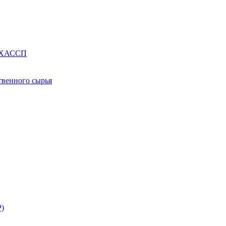
е ХАССП
твенного сырья
Р)