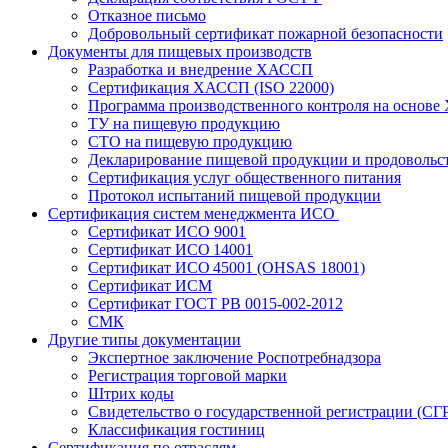
Отказное письмо
Добровольный сертификат пожарной безопасности
Документы для пищевых производств
Разработка и внедрение ХАССП
Сертификация ХАССП (ISO 22000)
Программа производственного контроля на основ
ТУ на пищевую продукцию
СТО на пищевую продукцию
Декларирование пищевой продукции и продовольс
Сертификация услуг общественного питания
Протокол испытаний пищевой продукции
Сертификация систем менеджмента ИСО
Сертификат ИСО 9001
Сертификат ИСО 14001
Сертификат ИСО 45001 (OHSAS 18001)
Сертификат ИСМ
Сертификат ГОСТ РВ 0015-002-2012
СМК
Другие типы документации
Экспертное заключение Роспотребнадзора
Регистрация торговой марки
Штрих коды
Свидетельство о государственной регистрации (СГ
Классификация гостиниц
Сертификация по отраслям