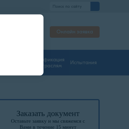
о
Онлайн заявка
ьтируем
жерах
гие типы
Сертификация
Испытания
ментации
по отраслям
Заказать документ
Оставьте заявку и мы свяжемся с
Вами в течение 15 минут