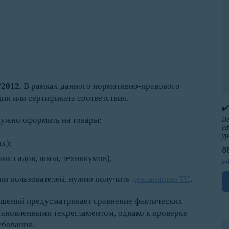
/2012
. В рамках данного нормативно-правового
ии или сертификата соответствия.
✔
ужно оформить на товары:
Ве
сф
ур
х);
8
их садов, школ, техникумов).
in
рии пользователей, нужно получить
декларацию ТС
.
ешений предусматривает сравнение фактических
становленными техрегламентом, однако к проверке
ебования.