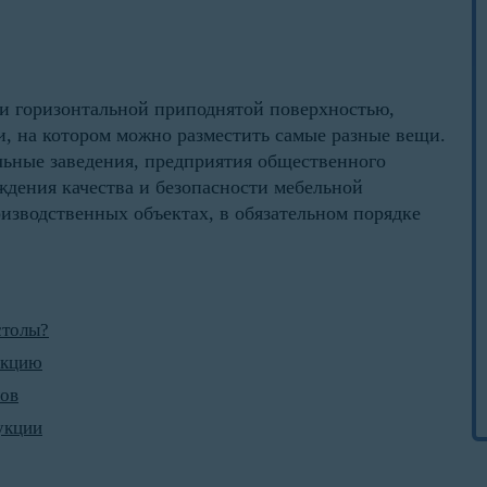
у
и горизонтальной приподнятой поверхностью,
и, на котором можно разместить самые разные вещи.
ьные заведения, предприятия общественного
ждения качества и безопасности мебельной
изводственных объектах, в обязательном порядке
столы?
укцию
лов
укции