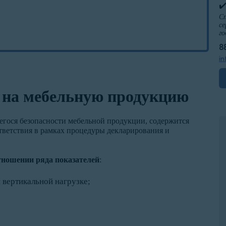
✔
Сп
се
го
8
in
 на мебельную продукцию
егося безопасности мебельной продукции, содержится
тветствия в рамках процедуры декларирования и
отношении ряда показателей
:
 вертикальной нагрузке;