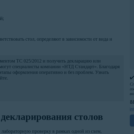
й;
етствовать стол, определяют в зависимости от вида и
ментом ТС 025/2012 и получить декларацию или
омогут специалисты компании «НТД Стандарт». Благодаря
этапы оформления оперативно и без проблем. Узнать
✔
йте.
Сп
го
вн
8
in
декларирования столов
лабораторную проверку в рамках одной из схем,