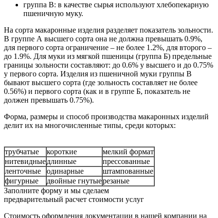
группа В: в качестве сырья используют хлебопекарную
пшеничную муку.
На сорта макаронные изделия разделяет показатель зольности.
В группе А высшего сорта она не должна превышать 0.9%,
для первого сорта ограничение – не более 1.2%, для второго –
до 1.9%. Для муки из мягкой пшеницы (группа Б) предельные
границы зольности составляют: до 0.6% у высшего и до 0.75%
у первого сорта. Изделия из пшеничной муки группы В
бывают высшего сорта (где зольность составляет не более
0.56%) и первого сорта (как и в группе Б, показатель не
должен превышать 0.75%).
Форма, размеры и способ производства макаронных изделий
делит их на многочисленные типы, среди которых:
трубчатые
короткие
мелкий формат
нитевидные
длинные
прессованные
ленточные
одинарные
штампованные
фигурные
двойные гнутые
резаные
Заполните форму и мы сделаем
предварительный расчет стоимости услуг
Стоимость оформления документации в нашей компании на