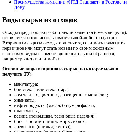
Преимущества компании «НТД Стандарт» в Ростове на
Дону
Виды сырья из отходов
Отходы представляют собой некие вещества (смесь веществ),
оставшиеся после использования какой-либо продукции.
Вторичным сырьем отходы становятся, если могут заменить
первичное или могут стать новым по своим основным
свойствам видом сырья без дополнительной обработки,
например чистки или мойки.
Основные виды вторичного сырья, на которое можно
получить ТУ:
макулатура;
бой стекла или стеклотара;
лом черных, цветных, драгоценных металлов;
химикаты;
нефтепродукты (масла, битум, асфальт);
пластмассы;
резина (покрышки, резиновые изделия);
био — остатки пищи, жиры, навоз;
древесные (опилки, листва);
строительные (кирпич, бетон) отходы.